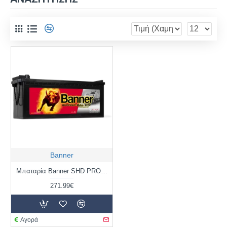
Banner
Μπαταρία Banner SHD PRO 64503 BUFFALO BULL SHD PRO | 145AH / Volt:12 / EN:800 / Πολικότητα: Αριστερά το + (Πλάι)
271.99€
Αγορά