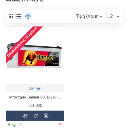
Παράδοση έως 30 ημέρες
Banner
Μπαταρία Banner 68011 BUFFALO BULL | 180AH / Volt:12 / EN:1400 / Πολικότητα: Αριστερά το + (Πλάι)
361.00€
Αγορά