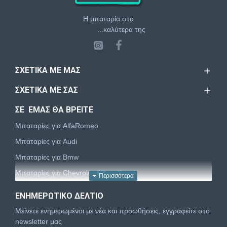
Η μπαταρία στα
...καλύτερα της
ΣΧΕΤΙΚΆ ΜΕ ΜΑΣ
ΣΧΕΤΙΚΆ ΜΕ ΣΑΣ
ΣΕ ΕΜΑΣ ΘΑ ΒΡΕΙΤΕ
Μπαταρίες για AlfaRomeo
Μπαταρίες για Audi
Μπαταρίες για Bmw
Μπαταρίες για Chevrolet
Μπαταρίες για Chrysler
ΕΝΗΜΕΡΩΤΙΚΌ ΔΕΛΤΊΟ
Μπαταρίες για Citroën
Μείνετε ενημερωμένοι με νέα και προωθήσεις, εγγραφείτε στο
Μπαταρίες για Dacia
newsletter μας