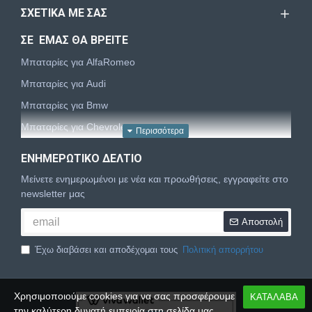
ΣΧΕΤΙΚΆ ΜΕ ΣΑΣ
ΣΕ ΕΜΑΣ ΘΑ ΒΡΕΙΤΕ
Μπαταρίες για AlfaRomeo
Μπαταρίες για Audi
Μπαταρίες για Bmw
Μπαταρίες για Chevrolet
Μπαταρίες για Chrysler
ΕΝΗΜΕΡΩΤΙΚΌ ΔΕΛΤΊΟ
Μπαταρίες για Citroën
Μείνετε ενημερωμένοι με νέα και προωθήσεις, εγγραφείτε στο
Μπαταρίες για Dacia
newsletter μας
Μπαταρίες για Daewoo
Αποστολή
Μπαταρίες για Daihatsu
Έχω διαβάσει και αποδέχομαι τους
Πολιτική απορρήτου
Μπαταρίες για Dodge
Μπαταρίες για Fiat
Χρησιμοποιούμε cookies για να σας προσφέρουμε
ΚΑΤΑΛΑΒΑ
Μπαταρίες για Ford
την καλύτερη δυνατή εμπειρία στη σελίδα μας.