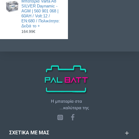
Μπαταρία Varta A8
SILVER Daynamic -
AGM | 560 901 068 |
60AH / Volt:12 /
EN:680 / Πολικότητα:
Δεξιά το +
164.99€
Η μπαταρία στα
...καλύτερα της
ΣΧΕΤΙΚΆ ΜΕ ΜΑΣ