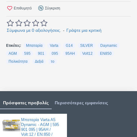
Επιθυμητό
Σύγκριση
Σύμφωνα με 0 αξιολογήσεις.
-
Γράψτε μια κριτική
Ετικέτες:
Μπαταρία
Varta
G14
SILVER
Daynamic
AGM
595
901
095
95AH
Volt12
EN850
Πολικότητα
Δεξιά
το
Πρόσφατες προβολές
Περισσότερες εμφανίσεις
Μπαταρία Varta A5
Dynamic - AGM | 595
901 095 | 95AH /
Volt:12 / EN:850 /