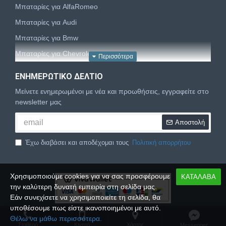
Μπαταρίες για AlfaRomeo
Μπαταρίες για Audi
Μπαταρίες για Bmw
Μπαταρίες για Chevrolet
Μπαταρίες για Chrysler
ΕΝΗΜΕΡΩΤΙΚΌ ΔΕΛΤΊΟ
Μπαταρίες για Citroën
Μείνετε ενημερωμένοι με νέα και προωθήσεις, εγγραφείτε στο
Μπαταρίες για Dacia
newsletter μας
Μπαταρίες για Daewoo
Αποστολή
Μπαταρίες για Daihatsu
Έχω διαβάσει και αποδέχομαι τους
Πολιτική απορρήτου
Μπαταρίες για Dodge
Μπαταρίες για Fiat
Χρησιμοποιούμε cookies για να σας προσφέρουμε
ΚΑΤΑΛΑΒΑ
Μπαταρίες για Ford
την καλύτερη δυνατή εμπειρία στη σελίδα μας.
Μπαταρίες για Honda
Εάν συνεχίσετε να χρησιμοποιείτε τη σελίδα, θα
υποθέσουμε πως είστε ικανοποιημένοι με αυτό.
Μπαταρίες για Hyundai
Copyright © 2024,
Palbatt.gr
, All Rights Reserved
Θέλω να μάθω περισσότερα.
Μπαταρίες για Isuzu
Σταθερό
Κινητό
Xάρτης
Messenger