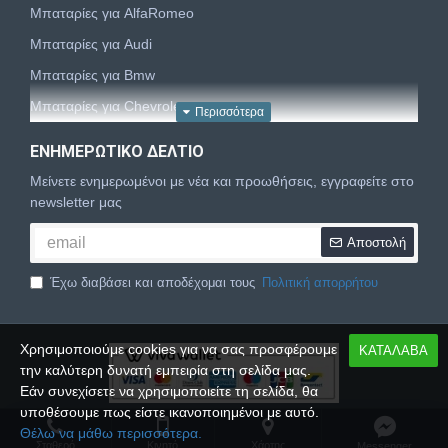
Μπαταρίες για AlfaRomeo
Μπαταρίες για Audi
Μπαταρίες για Bmw
Μπαταρίες για Chevrolet
Μπαταρίες για Chrysler
ΕΝΗΜΕΡΩΤΙΚΌ ΔΕΛΤΊΟ
Μπαταρίες για Citroën
Μείνετε ενημερωμένοι με νέα και προωθήσεις, εγγραφείτε στο
Μπαταρίες για Dacia
newsletter μας
Μπαταρίες για Daewoo
Αποστολή
Μπαταρίες για Daihatsu
Έχω διαβάσει και αποδέχομαι τους
Πολιτική απορρήτου
Μπαταρίες για Dodge
Μπαταρίες για Fiat
Χρησιμοποιούμε cookies για να σας προσφέρουμε
ΚΑΤΑΛΑΒΑ
Μπαταρίες για Ford
την καλύτερη δυνατή εμπειρία στη σελίδα μας.
Μπαταρίες για Honda
Εάν συνεχίσετε να χρησιμοποιείτε τη σελίδα, θα
υποθέσουμε πως είστε ικανοποιημένοι με αυτό.
Μπαταρίες για Hyundai
Copyright © 2024,
Palbatt.gr
, All Rights Reserved
Θέλω να μάθω περισσότερα.
Μπαταρίες για Isuzu
Σταθερό
Κινητό
Xάρτης
Messenger