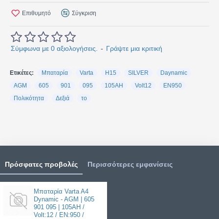
Επιθυμητό
Σύγκριση
Σύμφωνα με 0 αξιολογήσεις.
-
Γράψτε μια κριτική
Ετικέτες:
Μπαταρία
Varta
H15
SILVER
Daynamic
AGM
605
901
095
105AH
Volt12
EN950
Πολικότητα
Δεξιά
το
Πρόσφατες προβολές
Περισσότερες εμφανίσεις
Μπαταρία Varta A4
Dynamic - AGM | 605
901 095 | 105AH /
Volt:12 / EN:950 /