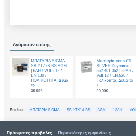
Αγόρασαν επίσης
ΜΠΑΤΑΡΙΑ SIGMA
Μπαταρία Varta C6
SB-YTZ7S-BS AGM
SILVER Daynamic |
| 6AH / VOLT:12 /
552 401 052 | 52AH /
EN:130 /
Volt:12 / EN:520 /
ΠΟΛΙΚΟΤΗΤΑ: Δεξιά
Πολικότητα: Δεξιά το
το +
+
39.99€
90.00€
Ετικέτες:
ΜΠΑΤΑΡΙΑ SIGMA
SB-YTX14-BS
AGM
12AH
VOL
Πρόσφατες προβολές
Περισσότερες εμφανίσεις