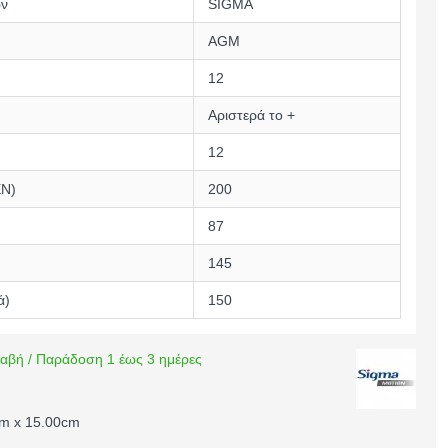
ών
SIGMA
AGM
12
Αριστερά το +
12
EN)
200
87
145
ά)
150
αβή / Παράδοση 1 έως 3 ημέρες
cm x 15.00cm