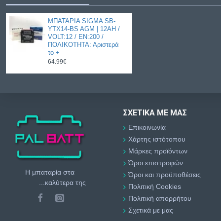
ΜΠΑΤΑΡΙΑ SIGMA SB-
YTX14-BS AGM | 12AH /
VOLT:12 / EN:200 /
ΠΟΛΙΚΟΤΗΤΑ: Αριστερά
το +
64.99€
ΣΧΕΤΙΚΆ ΜΕ ΜΑΣ
Επικοινωνία
Χάρτης ιστότοπου
Μάρκες προϊόντων
Όροι επιστροφών
Η μπαταρία στα
Όροι και προϋποθέσεις
...καλύτερα της
Πολιτική Cookies
Πολιτική απορρήτου
Σχετικά με μας