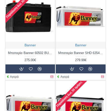
Παράδοση έως 30 ημέρες
Banner
Banner
Μπαταρία Banner 60502 BUFFALO BULL | 105AH / Volt:12 / EN:1000 / Πολικότητα: Δεξιά το + (Κέντρο)
Μπαταρία Banner SHD 63544 BUFFALO BULL SHD | 135AH / Volt:12 / EN:900 / Πολικότητα: Αριστερά το + (Πλάι)
275.00€
279.99€
Αγορά
Αγορά
Παράδοση έως 30 ημέρες