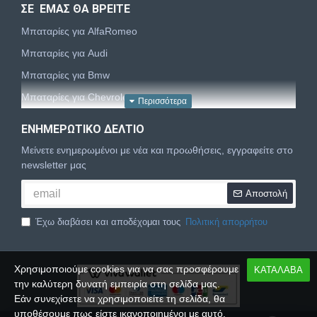
ΣΕ ΕΜΑΣ ΘΑ ΒΡΕΙΤΕ
Μπαταρίες για AlfaRomeo
Μπαταρίες για Audi
Μπαταρίες για Bmw
Μπαταρίες για Chevrolet
Μπαταρίες για Chrysler
ΕΝΗΜΕΡΩΤΙΚΌ ΔΕΛΤΊΟ
Μπαταρίες για Citroën
Μείνετε ενημερωμένοι με νέα και προωθήσεις, εγγραφείτε στο
Μπαταρίες για Dacia
newsletter μας
Μπαταρίες για Daewoo
Αποστολή
Μπαταρίες για Daihatsu
Έχω διαβάσει και αποδέχομαι τους
Πολιτική απορρήτου
Μπαταρίες για Dodge
Μπαταρίες για Fiat
Χρησιμοποιούμε cookies για να σας προσφέρουμε
ΚΑΤΑΛΑΒΑ
Μπαταρίες για Ford
την καλύτερη δυνατή εμπειρία στη σελίδα μας.
Μπαταρίες για Honda
Εάν συνεχίσετε να χρησιμοποιείτε τη σελίδα, θα
υποθέσουμε πως είστε ικανοποιημένοι με αυτό.
Μπαταρίες για Hyundai