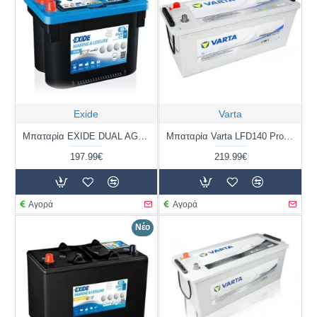
Exide
Varta
Μπαταρία EXIDE DUAL AGM EP450 | 50AH / Volt:12 / EN:750 / Πολικότητα: Αριστερά το +
Μπαταρία Varta LFD140 Profesional Marine | 930 140 080 | 140AH / Volt:12 / EN: 800 / Πολικότητα: Αριστερά το + (Κέντρο)
197.99€
219.99€
Αγορά
Αγορά
Νέο