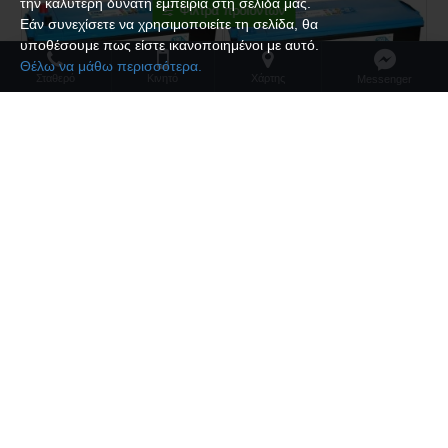
την καλύτερη δυνατή εμπειρία στη σελίδα μας.
Φίλτρα προϊόντων
Εάν συνεχίσετε να χρησιμοποιείτε τη σελίδα, θα
υποθέσουμε πως είστε ικανοποιημένοι με αυτό.
Θέλω να μάθω περισσότερα.
Σταθερό
Κινητό
Xάρτης
Messenger
Exide
Exide
Μπαταρία EXIDE DUAL AGM EP1500 | 180AH / Volt:12 / EN:900 / Πολικότητα: Αριστερά το + (Πλάι)
Μπαταρία EXIDE DUAL AGM EP2100 | 240AH / Volt:12 / EN:1200 / Πολικότητα: Αριστερά το + (Πλάι)
538.00€
695.00€
Αγορά
Αγορά
Έχετε φτάσει στο τέλος της λίστας.
Περισσότερες εμφανίσεις