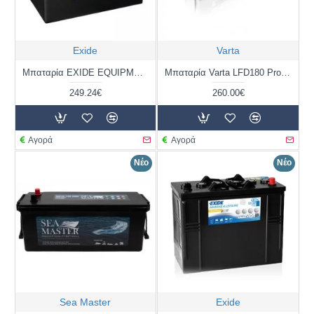
Exide
Varta
Μπαταρία EXIDE EQUIPMENT GEL ES950 | 85AH / Volt:12 / EN:- / Πολικότητα: Αριστερά το +
Μπαταρία Varta LFD180 Profesional Marine | 930 180 100 | 180AH / Volt:12 / EN: 1000 / Πολικότητα: Αριστερά το + (Κέντρο)
249.24€
260.00€
Αγορά
Αγορά
Νέο
Νέο
Sea Master
Exide