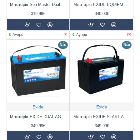
Μπαταρία Sea Master Dual AGM Professional Marine SM12-140 12V 140Ah / Volt:12 / EN: 1000 / Πολικότητα: Αριστερά το + (Κέντρο)
Μπαταρία EXIDE EQUIPMENT GEL ES1300 | 120AH / Volt:12 / EN:- / Πολικότητα: Δεξιά το +
319.99€
340.00€
Αγορά
Αγορά
Νέο
Νέο
Exide
Exide
Μπαταρία EXIDE DUAL AGM EP900 | 100AH / Volt:12 / EN:800 / Πολικότητα: Αριστερά το +
Μπαταρία EXIDE START AGM EM960 | 100AH / Volt:12 / EN:800 / Πολικότητα: Αριστερά το +
349.99€
349.99€