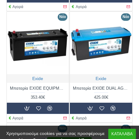
Αγορά
Αγορά
Νέο
Νέο
Exide
Exide
Μπαταρία EXIDE EQUIPMENT GEL ES1350 | 120AH / Volt:12 / EN:- / Πολικότητα: Αριστερά το + (Πλάι)
Μπαταρία EXIDE DUAL AGM EP1200 | 140AH / Volt:12 / EN:700 / Πολικότητα: Αριστερά το + (Πλάι)
353.40€
425.00€
Αγορά
Αγορά
Νέο
Νέο
Χρησιμοποιούμε cookies για να σας προσφέρουμε
ΚΑΤΑΛΑΒΑ