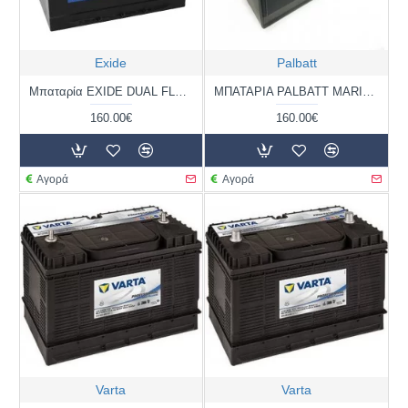
Exide
Palbatt
Μπαταρία EXIDE DUAL FLOODED ER450 | 95AH / Volt:12 / EN:650 / Πολικότητα: Αριστερά το +
ΜΠΑΤΑΡΙΑ PALBATT MARINE DUAL PURPOSE 31M 750 | 100AH / VOLT:12 / EN:1000 / ΠΟΛΙΚΟΤΗΤΑ: ΑΡΙΣΤΕΡΑ ΤΟ +
160.00€
160.00€
Αγορά
Αγορά
Varta
Varta