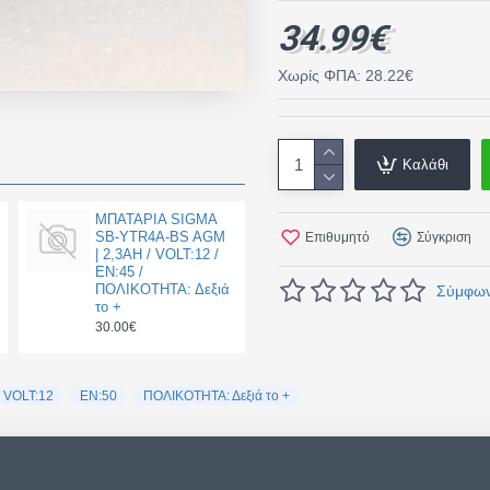
34.99€
Χωρίς ΦΠΑ: 28.22€
Καλάθι
ΜΠΑΤΑΡΙΑ SIGMA
SB-YTR4A-BS AGM
Επιθυμητό
Σύγκριση
| 2,3AH / VOLT:12 /
EN:45 /
ΠΟΛΙΚΟΤΗΤΑ: Δεξιά
Σύμφωνα
το +
30.00€
VOLT:12
EN:50
ΠΟΛΙΚΟΤΗΤΑ: Δεξιά το +