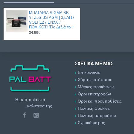
ΜΠΑΤΑΡΙΑ SIGMA SB-
YTZ5S-BS AGM | 3,5AH /
VOLT:12 / EN:50 /
ΠΟΛΙΚΟΤΗΤΑ: Δεξιά το +
34.99€
ΣΧΕΤΙΚΆ ΜΕ ΜΑΣ
Επικοινωνία
Χάρτης ιστότοπου
Μάρκες προϊόντων
Όροι επιστροφών
Η μπαταρία στα
Όροι και προϋποθέσεις
...καλύτερα της
Πολιτική Cookies
Πολιτική απορρήτου
Σχετικά με μας