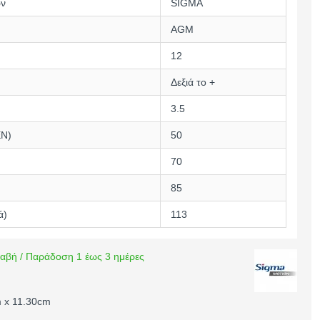
ών
SIGMA
AGM
12
Δεξιά το +
3.5
EN)
50
70
85
ά)
113
αβή / Παράδοση 1 έως 3 ημέρες
 x 11.30cm