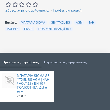
Σύμφωνα με 0 αξιολογήσεις.
-
Γράψτε μια κριτική
Ετικέτες:
ΜΠΑΤΑΡΙΑ SIGMA
SB-YTX5L-BS
AGM
4AH
VOLT:12
EN:70
ΠΟΛΙΚΟΤΗΤΑ: Δεξιά το +
Πρόσφατες προβολές
Περισσότερες εμφανίσεις
ΜΠΑΤΑΡΙΑ SIGMA SB-
YTX5L-BS AGM | 4AH
/ VOLT:12 / EN:70 /
ΠΟΛΙΚΟΤΗΤΑ: Δεξιά
το +
25.00€