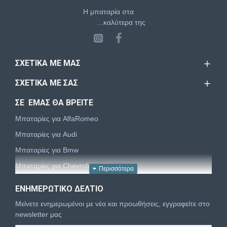
Η μπαταρία στα
...καλύτερα της
ΣΧΕΤΙΚΆ ΜΕ ΜΑΣ
ΣΧΕΤΙΚΆ ΜΕ ΣΑΣ
ΣΕ ΕΜΑΣ ΘΑ ΒΡΕΙΤΕ
Μπαταρίες για AlfaRomeo
Μπαταρίες για Audi
Μπαταρίες για Bmw
Μπαταρίες για Chevrolet
Μπαταρίες για Chrysler
ΕΝΗΜΕΡΩΤΙΚΌ ΔΕΛΤΊΟ
Μπαταρίες για Citroën
Μείνετε ενημερωμένοι με νέα και προωθήσεις, εγγραφείτε στο
Μπαταρίες για Dacia
newsletter μας