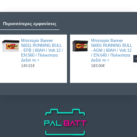
Περισσότερες εμφανίσεις
Μπαταρία Banner
Μπαταρία Banner
56011 RUNNING BULL
56001 RUNNING BULL
- EFB | 60AH / Volt:12 /
- AGM | 60AH / Volt:12
EN:560 / Πολικότητα:
/ EN:640 / Πολικότητα:
Δεξιά το +
Δεξιά το +
145.01€
183.00€