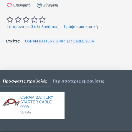
Επιθυμητό
Σύγκριση
Σύμφωνα με 0 αξιολογήσεις.
-
Γράψτε μια κριτική
Ετικέτες:
OSRAM BATTERY STARTER CABLE 900A
Πρόσφατες προβολές
Περισσότερες εμφανίσεις
OSRAM BATTERY
STARTER CABLE
900A
50.84€