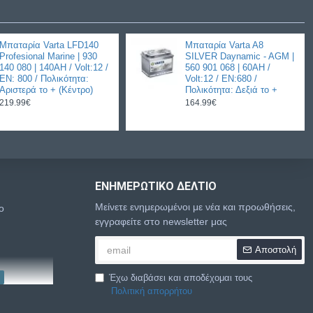
Μπαταρία Varta LFD140
Μπαταρία Varta A8
Profesional Marine | 930
SILVER Daynamic - AGM |
140 080 | 140AH / Volt:12 /
560 901 068 | 60AH /
EN: 800 / Πολικότητα:
Volt:12 / EN:680 /
Αριστερά το + (Κέντρο)
Πολικότητα: Δεξιά το +
219.99€
164.99€
ΕΝΗΜΕΡΩΤΙΚΌ ΔΕΛΤΊΟ
Μείνετε ενημερωμένοι με νέα και προωθήσεις,
o
εγγραφείτε στο newsletter μας
Αποστολή
Έχω διαβάσει και αποδέχομαι τους
Πολιτική απορρήτου