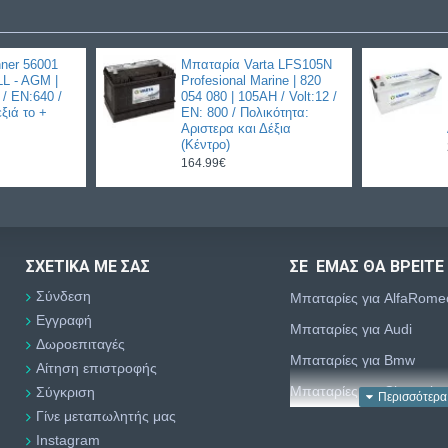
ner 56001
Μπαταρία Varta LFS105N
L - AGM |
Profesional Marine | 820
 / EN:640 /
054 080 | 105AH / Volt:12 /
ξιά το +
EN: 800 / Πολικότητα:
Αριστερα και Δέξια
(Κέντρο)
164.99€
ΣΧΕΤΙΚΆ ΜΕ ΣΑΣ
ΣΕ ΕΜΑΣ ΘΑ ΒΡΕΙΤΕ
Σύνδεση
Μπαταρίες για AlfaRome
Εγγραφή
Μπαταρίες για Audi
Δωροεπιταγές
Μπαταρίες για Bmw
Αίτηση επιστροφής
Μπαταρίες για Chevrolet
Σύγκριση
Γίνε μεταπωλητής μας
Μπαταρίες για Chrysler
Instagram