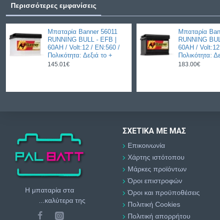
Περισσότερες εμφανίσεις
Μπαταρία Banner 56011
Μπαταρία Ban
RUNNING BULL - EFB |
RUNNING BUL
60AH / Volt:12 / EN:560 /
60AH / Volt:12
Πολικότητα: Δεξιά το +
Πολικότητα: Δε
145.01€
183.00€
ΣΧΕΤΙΚΆ ΜΕ ΜΑΣ
Επικοινωνία
Χάρτης ιστότοπου
Μάρκες προϊόντων
Όροι επιστροφών
Η μπαταρία στα
Όροι και προϋποθέσεις
...καλύτερα της
Πολιτική Cookies
Πολιτική απορρήτου