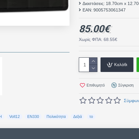
Διαστάσεις:
18.70cm x 12.7
EAN:
9005753061347
85.00€
Χωρίς ΦΠΑ: 68.55€
Καλάθι
Επιθυμητό
Σύγκριση
Σύμφωνα
H
Volt12
EN330
Πολικότητα
Δεξιά
το