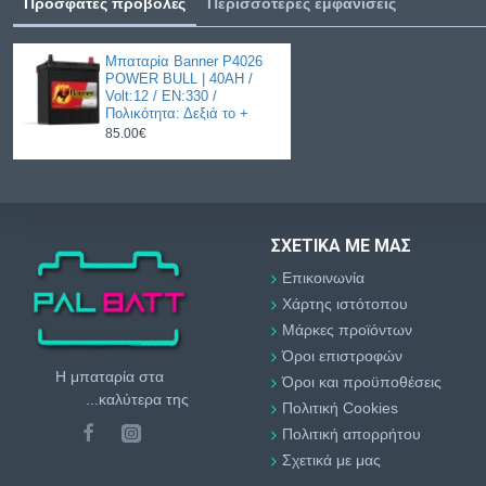
Πρόσφατες προβολές
Περισσότερες εμφανίσεις
Μπαταρία Banner P4026
POWER BULL | 40AH /
Volt:12 / EN:330 /
Πολικότητα: Δεξιά το +
85.00€
ΣΧΕΤΙΚΆ ΜΕ ΜΑΣ
Επικοινωνία
Χάρτης ιστότοπου
Μάρκες προϊόντων
Όροι επιστροφών
Η μπαταρία στα
Όροι και προϋποθέσεις
...καλύτερα της
Πολιτική Cookies
Πολιτική απορρήτου
Σχετικά με μας