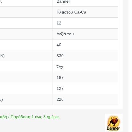
ών
Banner
Κλειστού Ca-Ca
12
Δεξιά το +
40
EN)
330
Όχι
187
127
ά)
226
αβή / Παράδοση 1 έως 3 ημέρες