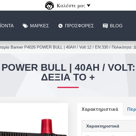
Καλέστε μας ⮟
ΪΌΝΤΑ
ΜΆΡΚΕΣ
ΠΡΟΣΦΟΡΈΣ
BLOG
αρία Banner P4026 POWER BULL | 40AH / Volt:12 / EN:330 / Πολικότητα: Δ
OWER BULL | 40AH / VOLT:1
ΔΕΞΙΆ ΤΟ +
Χαρακτηριστικά
Περ
Χαρακτηριστικά