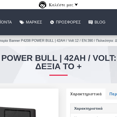
Καλέστε μας ⮟
ΪΌΝΤΑ
ΜΆΡΚΕΣ
ΠΡΟΣΦΟΡΈΣ
BLOG
αρία Banner P4208 POWER BULL | 42AH / Volt:12 / EN:390 / Πολικότητα: Δ
OWER BULL | 42AH / VOLT:1
ΔΕΞΙΆ ΤΟ +
Χαρακτηριστικά
Περ
Χαρακτηριστικά