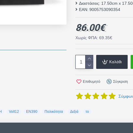
Διαστάσεις:
17.50cm x 17.5
EAN:
9005753090354
86.00€
Χωρίς ΦΠΑ: 69.35€
Καλάθι
Επιθυμητό
Σύγκριση
Σύμφωνα
H
Volt12
EN390
Πολικότητα
Δεξιά
το