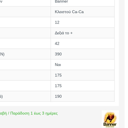
ών
Banner
Κλειστού Ca-Ca
12
Δεξιά το +
42
EN)
390
Ναι
175
175
ά)
190
αβή / Παράδοση 1 έως 3 ημέρες