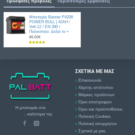
Πρόσφατες προβολές
Περισσότερες εμφανίσεις
Μπαταρία Banner P4208
POWER BULL | 42AH /
Volt:12 / EN:390 /
Πολικότητα: Δεξιά το +
86.00€
ΣΧΕΤΙΚΆ ΜΕ ΜΑΣ
Επικοινωνία
Χάρτης ιστότοπου
Μάρκες προϊόντων
Όροι επιστροφών
Η μπαταρία στα
Όροι και προϋποθέσεις
...καλύτερα της
Πολιτική Cookies
Πολιτική απορρήτου
Σχετικά με μας