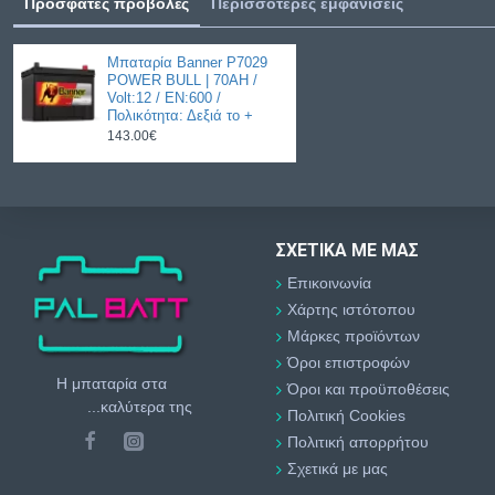
Πρόσφατες προβολές
Περισσότερες εμφανίσεις
Μπαταρία Banner P7029
POWER BULL | 70AH /
Volt:12 / EN:600 /
Πολικότητα: Δεξιά το +
143.00€
ΣΧΕΤΙΚΆ ΜΕ ΜΑΣ
Επικοινωνία
Χάρτης ιστότοπου
Μάρκες προϊόντων
Όροι επιστροφών
Η μπαταρία στα
Όροι και προϋποθέσεις
...καλύτερα της
Πολιτική Cookies
Πολιτική απορρήτου
Σχετικά με μας