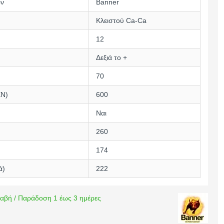
ών
Banner
Κλειστού Ca-Ca
12
Δεξιά το +
70
EN)
600
Ναι
260
174
ά)
222
αβή / Παράδοση 1 έως 3 ημέρες