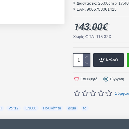
Διαστάσεις:
26.00cm x 17.4
EAN:
9005753061415
143.00€
Χωρίς ΦΠΑ: 115.32€
Καλάθι
Επιθυμητό
Σύγκριση
Σύμφωνα
H
Volt12
EN600
Πολικότητα
Δεξιά
το