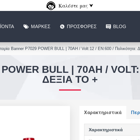
Καλέστε μας ⮟
ΪΌΝΤΑ
ΜΆΡΚΕΣ
ΠΡΟΣΦΟΡΈΣ
BLOG
αρία Banner P7029 POWER BULL | 70AH / Volt:12 / EN:600 / Πολικότητα: Δ
OWER BULL | 70AH / VOLT:1
ΔΕΞΙΆ ΤΟ +
Χαρακτηριστικά
Περ
Χαρακτηριστικά