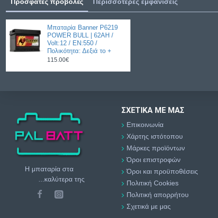
Πρόσφατες προβολές
Περισσότερες εμφανίσεις
Μπαταρία Banner P6219
POWER BULL | 62AH /
Volt:12 / EN:550 /
Πολικότητα: Δεξιά το +
115.00€
ΣΧΕΤΙΚΆ ΜΕ ΜΑΣ
Επικοινωνία
Χάρτης ιστότοπου
Μάρκες προϊόντων
Όροι επιστροφών
Η μπαταρία στα
Όροι και προϋποθέσεις
...καλύτερα της
Πολιτική Cookies
Πολιτική απορρήτου
Σχετικά με μας