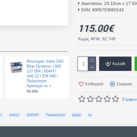
Διαστάσεις:
24.10cm x 17.5
EAN:
9005753060142
115.00€
Χωρίς ΦΠΑ: 92.74€
Μπαταρία Varta D43
Καλάθι
Blue Dynamic | 560
127 054 | 60AH /
Volt:12 / EN:540 /
Πολικότητα:
Επιθυμητό
Σύγκριση
Αριστερά το +
99.99€
Σύμφωνα
H
Volt12
EN550
Πολικότητα
Δεξιά
το