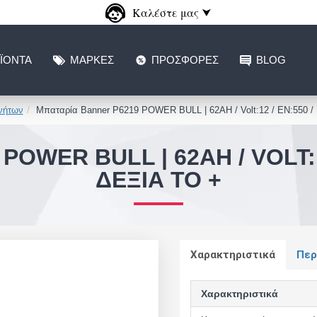
Καλέστε μας ⮟
ΪΌΝΤΑ
ΜΆΡΚΕΣ
ΠΡΟΣΦΟΡΈΣ
BLOG
νήτων
Μπαταρία Banner P6219 POWER BULL | 62AH / Volt:12 / EN:550 / Π
OWER BULL | 62AH / VOLT:1
ΔΕΞΙΆ ΤΟ +
Χαρακτηριστικά
Περ
Χαρακτηριστικά