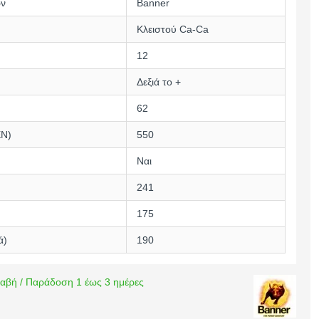
ών
Banner
Κλειστού Ca-Ca
12
Δεξιά το +
62
EN)
550
Ναι
241
175
ά)
190
αβή / Παράδοση 1 έως 3 ημέρες