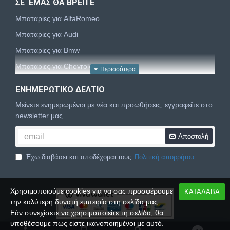
ΣΕ ΕΜΑΣ ΘΑ ΒΡΕΙΤΕ
Μπαταρίες για AlfaRomeo
Μπαταρίες για Audi
Μπαταρίες για Bmw
Μπαταρίες για Chevrolet
Μπαταρίες για Chrysler
ΕΝΗΜΕΡΩΤΙΚΌ ΔΕΛΤΊΟ
Μπαταρίες για Citroën
Μείνετε ενημερωμένοι με νέα και προωθήσεις, εγγραφείτε στο
Μπαταρίες για Dacia
newsletter μας
Μπαταρίες για Daewoo
Αποστολή
Μπαταρίες για Daihatsu
Έχω διαβάσει και αποδέχομαι τους
Πολιτική απορρήτου
Μπαταρίες για Dodge
Μπαταρίες για Fiat
Χρησιμοποιούμε cookies για να σας προσφέρουμε
ΚΑΤΑΛΑΒΑ
Μπαταρίες για Ford
την καλύτερη δυνατή εμπειρία στη σελίδα μας.
Μπαταρίες για Honda
Εάν συνεχίσετε να χρησιμοποιείτε τη σελίδα, θα
υποθέσουμε πως είστε ικανοποιημένοι με αυτό.
Μπαταρίες για Hyundai