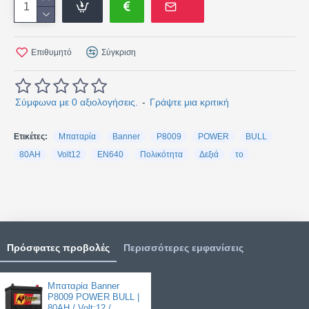
Επιθυμητό
Σύγκριση
Σύμφωνα με 0 αξιολογήσεις.
-
Γράψτε μια κριτική
Ετικέτες:
Μπαταρία
Banner
P8009
POWER
BULL
80AH
Volt12
EN640
Πολικότητα
Δεξιά
το
Πρόσφατες προβολές
Περισσότερες εμφανίσεις
Μπαταρία Banner
P8009 POWER BULL |
80AH / Volt:12 /