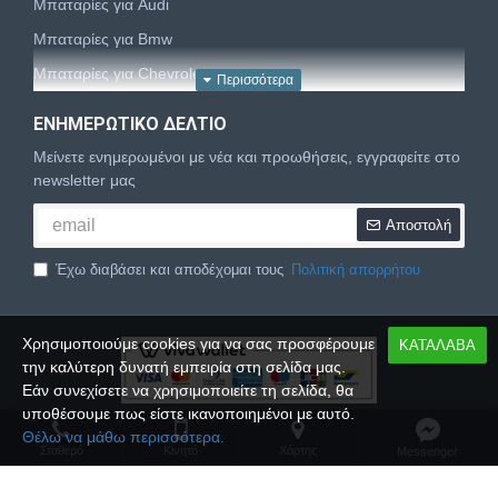
Μπαταρίες για Audi
Μπαταρίες για Bmw
Μπαταρίες για Chevrolet
Μπαταρίες για Chrysler
ΕΝΗΜΕΡΩΤΙΚΌ ΔΕΛΤΊΟ
Μπαταρίες για Citroën
Μείνετε ενημερωμένοι με νέα και προωθήσεις, εγγραφείτε στο
Μπαταρίες για Dacia
newsletter μας
Μπαταρίες για Daewoo
Αποστολή
Μπαταρίες για Daihatsu
Έχω διαβάσει και αποδέχομαι τους
Πολιτική απορρήτου
Μπαταρίες για Dodge
Μπαταρίες για Fiat
Χρησιμοποιούμε cookies για να σας προσφέρουμε
ΚΑΤΑΛΑΒΑ
Μπαταρίες για Ford
την καλύτερη δυνατή εμπειρία στη σελίδα μας.
Μπαταρίες για Honda
Εάν συνεχίσετε να χρησιμοποιείτε τη σελίδα, θα
υποθέσουμε πως είστε ικανοποιημένοι με αυτό.
Μπαταρίες για Hyundai
Copyright © 2024,
Palbatt.gr
, All Rights Reserved
Θέλω να μάθω περισσότερα.
Μπαταρίες για Isuzu
Σταθερό
Κινητό
Xάρτης
Messenger
Μπαταρίες για Iveco