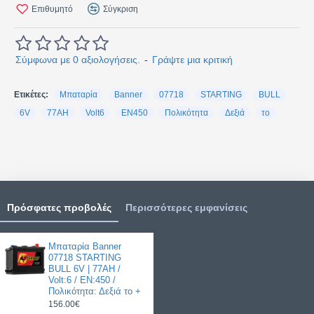
Επιθυμητό
Σύγκριση
Σύμφωνα με 0 αξιολογήσεις.
-
Γράψτε μια κριτική
Ετικέτες:
Μπαταρία
Banner
07718
STARTING
BULL
6V
77AH
Volt6
EN450
Πολικότητα
Δεξιά
το
Πρόσφατες προβολές
Περισσότερες εμφανίσεις
Μπαταρία Banner
07718 STARTING
BULL 6V | 77AH /
Volt:6 / EN:450 /
Πολικότητα: Δεξιά το +
156.00€