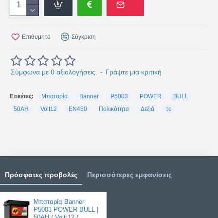
Επιθυμητό
Σύγκριση
Σύμφωνα με 0 αξιολογήσεις.
-
Γράψτε μια κριτική
Ετικέτες:
Μπαταρία
Banner
P5003
POWER
BULL
50AH
Volt12
EN450
Πολικότητα
Δεξιά
το
Πρόσφατες προβολές
Περισσότερες εμφανίσεις
Μπαταρία Banner
P5003 POWER BULL |
50AH / Volt:12 /