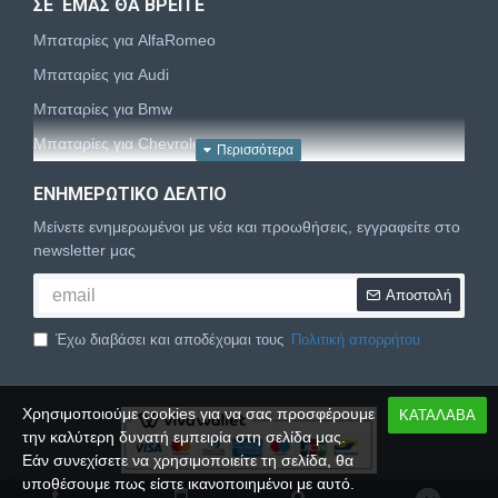
ΣΕ ΕΜΑΣ ΘΑ ΒΡΕΙΤΕ
Μπαταρίες για AlfaRomeo
Μπαταρίες για Audi
Μπαταρίες για Bmw
Μπαταρίες για Chevrolet
Μπαταρίες για Chrysler
ΕΝΗΜΕΡΩΤΙΚΌ ΔΕΛΤΊΟ
Μπαταρίες για Citroën
Μείνετε ενημερωμένοι με νέα και προωθήσεις, εγγραφείτε στο
Μπαταρίες για Dacia
newsletter μας
Μπαταρίες για Daewoo
Αποστολή
Μπαταρίες για Daihatsu
Έχω διαβάσει και αποδέχομαι τους
Πολιτική απορρήτου
Μπαταρίες για Dodge
Μπαταρίες για Fiat
Χρησιμοποιούμε cookies για να σας προσφέρουμε
ΚΑΤΑΛΑΒΑ
Μπαταρίες για Ford
την καλύτερη δυνατή εμπειρία στη σελίδα μας.
Μπαταρίες για Honda
Εάν συνεχίσετε να χρησιμοποιείτε τη σελίδα, θα
υποθέσουμε πως είστε ικανοποιημένοι με αυτό.
Μπαταρίες για Hyundai