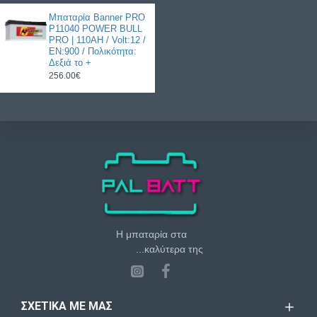
Μπαταρία Banner PRO
P11040 POWER BULL
PRO | 110AH / Volt:12 /
EN:900 / Πολικότητα:
Δεξιά το +
256.00€
Η μπαταρία στα
...καλύτερα της
ΣΧΕΤΙΚΆ ΜΕ ΜΑΣ