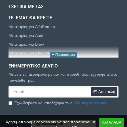
ΣΧΕΤΙΚΆ ΜΕ ΣΑΣ
ΣΕ ΕΜΑΣ ΘΑ ΒΡΕΙΤΕ
Μπαταρίες για AlfaRomeo
Μπαταρίες για Audi
Μπαταρίες για Bmw
Μπαταρίες για Chevrolet
Μπαταρίες για Chrysler
ΕΝΗΜΕΡΩΤΙΚΌ ΔΕΛΤΊΟ
Μπαταρίες για Citroën
Μείνετε ενημερωμένοι με νέα και προωθήσεις, εγγραφείτε στο
Μπαταρίες για Dacia
newsletter μας
Μπαταρίες για Daewoo
Αποστολή
Μπαταρίες για Daihatsu
Έχω διαβάσει και αποδέχομαι τους
Πολιτική απορρήτου
Μπαταρίες για Dodge
Μπαταρίες για Fiat
Χρησιμοποιούμε cookies για να σας προσφέρουμε
ΚΑΤΑΛΑΒΑ
Μπαταρίες για Ford