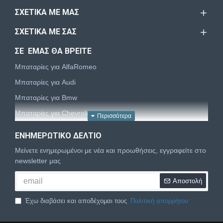
ΣΧΕΤΙΚΆ ΜΕ ΜΑΣ
ΣΧΕΤΙΚΆ ΜΕ ΣΑΣ
ΣΕ ΕΜΑΣ ΘΑ ΒΡΕΙΤΕ
Μπαταρίες για AlfaRomeo
Μπαταρίες για Audi
Μπαταρίες για Bmw
Μπαταρίες για Chevrolet
Μπαταρίες για Chrysler
ΕΝΗΜΕΡΩΤΙΚΌ ΔΕΛΤΊΟ
Μπαταρίες για Citroën
Μείνετε ενημερωμένοι με νέα και προωθήσεις, εγγραφείτε στο
Μπαταρίες για Dacia
newsletter μας
Μπαταρίες για Daewoo
Αποστολή
Μπαταρίες για Daihatsu
Έχω διαβάσει και αποδέχομαι τους
Πολιτική απορρήτου
Μπαταρίες για Dodge
Μπαταρίες για Fiat