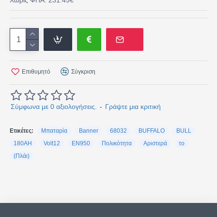
Χωρίς ΦΠΑ: 231.45€
Επιθυμητό
Σύγκριση
Σύμφωνα με 0 αξιολογήσεις.
-
Γράψτε μια κριτική
Ετικέτες:
Μπαταρία
Banner
68032
BUFFALO
BULL
180AH
Volt12
EN950
Πολικότητα
Αριστερά
το
(Πλάι)