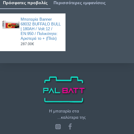
Πρόσφατες προβολές
Περισσότερες εμφανίσεις
Μπαταρία Banner
68032 BUFFALO BULL
| 180AH / Volt:12 /
EN:950 / Πολικότητα:
Αριστερά το + (Πλάι)
287.00€
Η μπαταρία στα
...καλύτερα της