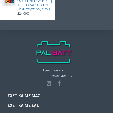
95901 ENERGY BULL |
115AH / Volt:12 / EN:- /
Πολικότητα: Δεξιά το +
224.00€
Η μπαταρία στα
...καλύτερα της
ΣΧΕΤΙΚΆ ΜΕ ΜΑΣ
ΣΧΕΤΙΚΆ ΜΕ ΣΑΣ