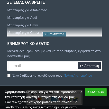
ΣΕ ΕΜΑΣ ΘΑ ΒΡΕΙΤΕ
Μπαταρίες για AlfaRomeo
Μπαταρίες για Audi
Μπαταρίες για Bmw
Μπαταρίες για Chevrolet
Μπαταρίες για Chrysler
ΕΝΗΜΕΡΩΤΙΚΌ ΔΕΛΤΊΟ
Μπαταρίες για Citroën
Μείνετε ενημερωμένοι με νέα και προωθήσεις, εγγραφείτε στο
Μπαταρίες για Dacia
newsletter μας
Μπαταρίες για Daewoo
Αποστολή
Μπαταρίες για Daihatsu
Έχω διαβάσει και αποδέχομαι τους
Πολιτική απορρήτου
Μπαταρίες για Dodge
Μπαταρίες για Fiat
Χρησιμοποιούμε cookies για να σας προσφέρουμε
ΚΑΤΑΛΑΒΑ
Μπαταρίες για Ford
την καλύτερη δυνατή εμπειρία στη σελίδα μας.
Μπαταρίες για Honda
Εάν συνεχίσετε να χρησιμοποιείτε τη σελίδα, θα
υποθέσουμε πως είστε ικανοποιημένοι με αυτό.
Μπαταρίες για Hyundai