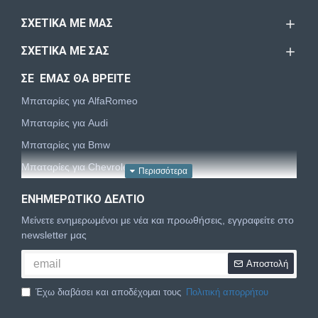
ΣΧΕΤΙΚΆ ΜΕ ΜΑΣ
ΣΧΕΤΙΚΆ ΜΕ ΣΑΣ
ΣΕ ΕΜΑΣ ΘΑ ΒΡΕΙΤΕ
Μπαταρίες για AlfaRomeo
Μπαταρίες για Audi
Μπαταρίες για Bmw
Μπαταρίες για Chevrolet
Μπαταρίες για Chrysler
ΕΝΗΜΕΡΩΤΙΚΌ ΔΕΛΤΊΟ
Μπαταρίες για Citroën
Μείνετε ενημερωμένοι με νέα και προωθήσεις, εγγραφείτε στο
Μπαταρίες για Dacia
newsletter μας
Μπαταρίες για Daewoo
Αποστολή
Μπαταρίες για Daihatsu
Έχω διαβάσει και αποδέχομαι τους
Πολιτική απορρήτου
Μπαταρίες για Dodge