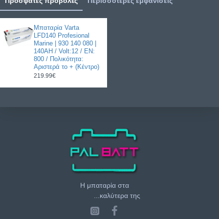
Πρόσφατες προβολές
Περισσότερες εμφανίσεις
Μπαταρία Varta
LFD140 Profesional
Marine | 930 140 080 |
140AH / Volt:12 / EN:
800 / Πολικότητα:
Αριστερά το + (Κέντρο)
219.99€
Η μπαταρία στα
...καλύτερα της