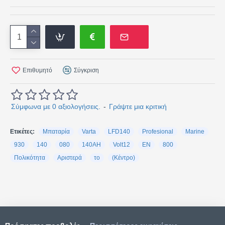
Επιθυμητό
Σύγκριση
Σύμφωνα με 0 αξιολογήσεις.
-
Γράψτε μια κριτική
Ετικέτες:
Μπαταρία
Varta
LFD140
Profesional
Marine
930
140
080
140AH
Volt12
EN
800
Πολικότητα
Αριστερά
το
(Κέντρο)