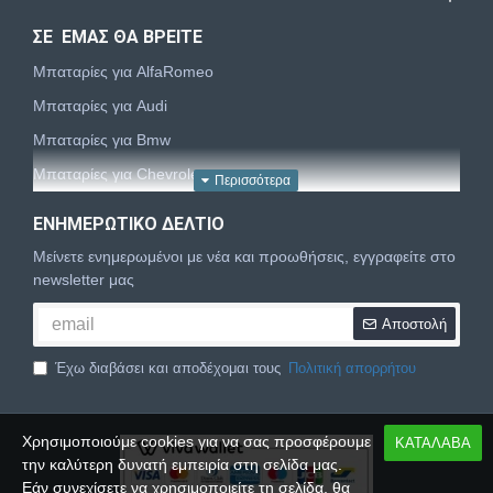
ΣΕ ΕΜΑΣ ΘΑ ΒΡΕΙΤΕ
Μπαταρίες για AlfaRomeo
Μπαταρίες για Audi
Μπαταρίες για Bmw
Μπαταρίες για Chevrolet
Μπαταρίες για Chrysler
ΕΝΗΜΕΡΩΤΙΚΌ ΔΕΛΤΊΟ
Μπαταρίες για Citroën
Μείνετε ενημερωμένοι με νέα και προωθήσεις, εγγραφείτε στο
Μπαταρίες για Dacia
newsletter μας
Μπαταρίες για Daewoo
Αποστολή
Μπαταρίες για Daihatsu
Έχω διαβάσει και αποδέχομαι τους
Πολιτική απορρήτου
Μπαταρίες για Dodge
Μπαταρίες για Fiat
Χρησιμοποιούμε cookies για να σας προσφέρουμε
ΚΑΤΑΛΑΒΑ
Μπαταρίες για Ford
την καλύτερη δυνατή εμπειρία στη σελίδα μας.
Μπαταρίες για Honda
Εάν συνεχίσετε να χρησιμοποιείτε τη σελίδα, θα