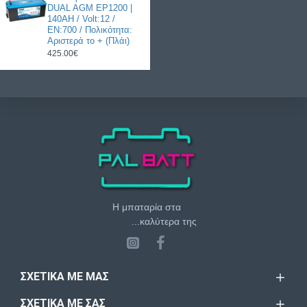
DUAL AGM EP1200 |
140AH / Volt:12 /
EN:700 / Πολικότητα:
Αριστερά το + (Πλάι)
425.00€
Η μπαταρία στα
...καλύτερα της
ΣΧΕΤΙΚΆ ΜΕ ΜΑΣ
ΣΧΕΤΙΚΆ ΜΕ ΣΑΣ