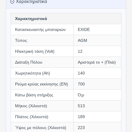
Χαρακτηριστικά
Χαρακτηριστικά
Κατασκευαστής μπαταριών
EXIDE
Τύπος
AGM
Ηλεκτρική τάση (Volt)
12
Διάταξη Πόλου
Αριστερά το + (Πλάι)
Χωρητικότητα (Αh)
140
Ρεύμα κρύας εκκίνησης (EN)
700
Κάτω βάση στήριξης
Όχι
Μήκος (Χιλιοστά)
513
Πλάτος (Χιλιοστά)
189
Ύψος με πόλους (Χιλιοστά)
223