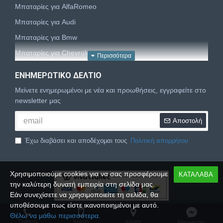
Μπαταρίες για AlfaRomeo
Μπαταρίες για Audi
Μπαταρίες για Bmw
Μπαταρίες για Chevrolet
Μπαταρίες για Chrysler
ΕΝΗΜΕΡΩΤΙΚΌ ΔΕΛΤΊΟ
Μπαταρίες για Citroën
Μείνετε ενημερωμένοι με νέα και προωθήσεις, εγγραφείτε στο
Μπαταρίες για Dacia
newsletter μας
Μπαταρίες για Daewoo
Αποστολή
Μπαταρίες για Daihatsu
Έχω διαβάσει και αποδέχομαι τους
Πολιτική απορρήτου
Μπαταρίες για Dodge
Μπαταρίες για Fiat
Χρησιμοποιούμε cookies για να σας προσφέρουμε
ΚΑΤΑΛΑΒΑ
Μπαταρίες για Ford
την καλύτερη δυνατή εμπειρία στη σελίδα μας.
Μπαταρίες για Honda
Εάν συνεχίσετε να χρησιμοποιείτε τη σελίδα, θα
υποθέσουμε πως είστε ικανοποιημένοι με αυτό.
Μπαταρίες για Hyundai
Copyright © 2024,
Palbatt.gr
, All Rights Reserved
Θέλω να μάθω περισσότερα.
Μπαταρίες για Isuzu
Σταθερό
Κινητό
Xάρτης
Messenger