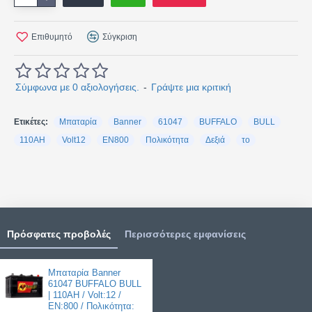
Επιθυμητό
Σύγκριση
Σύμφωνα με 0 αξιολογήσεις.
-
Γράψτε μια κριτική
Ετικέτες:
Μπαταρία
Banner
61047
BUFFALO
BULL
110AH
Volt12
EN800
Πολικότητα
Δεξιά
το
Πρόσφατες προβολές
Περισσότερες εμφανίσεις
Μπαταρία Banner
61047 BUFFALO BULL
| 110AH / Volt:12 /
EN:800 / Πολικότητα: