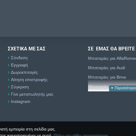
ΣΧΕΤΙΚΆ ΜΕ ΣΑΣ
ΣΕ ΕΜΑΣ ΘΑ ΒΡΕΙΤΕ
Σύνδεση
Μπαταρίες για AlfaRome
Εγγραφή
Μπαταρίες για Audi
Δωροεπιταγές
Μπαταρίες για Bmw
Αίτηση επιστροφής
Μπαταρίες για Chevrolet
Σύγκριση
Γίνε μεταπωλητής μας
Μπαταρίες για Chrysler
Instagram
Μπαταρίες για Citroën
Μπαταρίες για Dacia
Μπαταρίες για Daewoo
ατή εμπειρία στη σελίδα μας.
Μπαταρίες για Daihatsu
στε ικανοποιημένοι με αυτό.
Θέλω να μάθω περισσότερα.