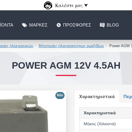
Καλέστε μας ⮟
ΪΌΝΤΑ
ΜΆΡΚΕΣ
ΠΡΟΣΦΟΡΈΣ
BLOG
ρίες ηλεκτρονικών
Μπαταρίες ηλεκτροκίνητων αμαξιδίων
Power AGM 
POWER AGM 12V 4.5AH
Νέο
Χαρακτηριστικά
Περ
Χαρακτηριστικά
Μήκος (Χιλιοστά)