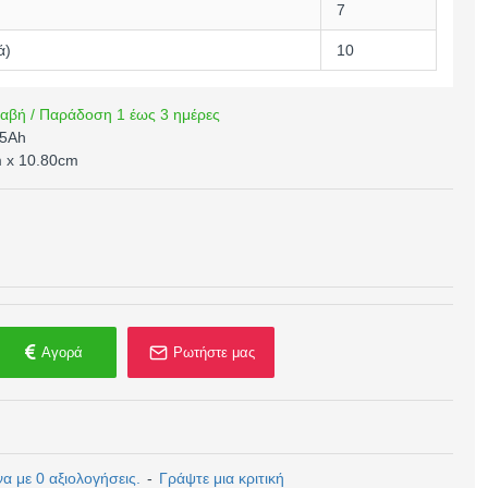
7
ά)
10
αβή / Παράδοση 1 έως 3 ημέρες
.5Ah
m x 10.80cm
Αγορά
Ρωτήστε μας
 με 0 αξιολογήσεις.
-
Γράψτε μια κριτική