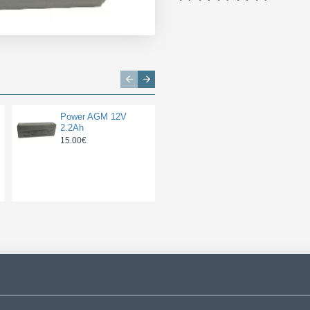
Power AGM 12V
ΜΠΑΤΑΡΙΑ
2.2Ah
PALBATT CMF
56030 | 60AH /
15.00€
VOLT:12 / EN:540 /
ΠΟΛΙΚΟΤΗΤΑ:
ΔΕΞΙΑ ΤΟ +
95.00€