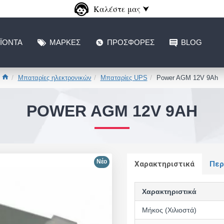
Καλέστε μας ⮟
ΪΌΝΤΑ
ΜΆΡΚΕΣ
ΠΡΟΣΦΟΡΈΣ
BLOG
Μπαταρίες ηλεκτρονικών
Μπαταρίες UPS
Power AGM 12V 9Ah
POWER AGM 12V 9AH
Νέο
Χαρακτηριστικά
Περ
Χαρακτηριστικά
Μήκος (Χιλιοστά)