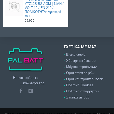
YTZ12S-BS AGM | 11AH /
VOLT:12 / EN:210 /
ΠΟΛΙΚΟΤΗΤΑ: Αριστερά
το +
59.99€
ΣΧΕΤΙΚΆ ΜΕ ΜΑΣ
Επικοινωνία
Χάρτης ιστότοπου
Μάρκες προϊόντων
Όροι επιστροφών
Η μπαταρία στα
Όροι και προϋποθέσεις
...καλύτερα της
Πολιτική Cookies
Πολιτική απορρήτου
Σχετικά με μας