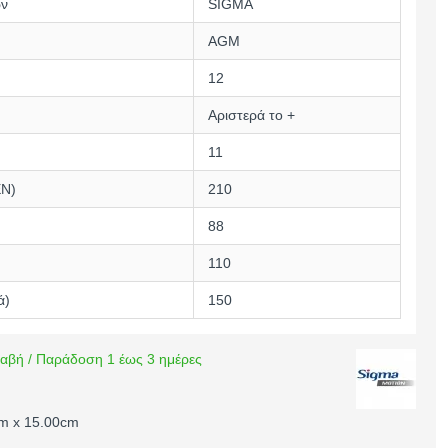
ών
SIGMA
AGM
12
Αριστερά το +
11
EN)
210
88
110
ά)
150
αβή / Παράδοση 1 έως 3 ημέρες
cm x 15.00cm