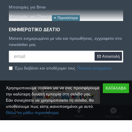
Μπαταρίες για Bmw
Μπαταρίες για Chevrolet
Μπαταρίες για Chrysler
ΕΝΗΜΕΡΩΤΙΚΌ ΔΕΛΤΊΟ
Μπαταρίες για Citroën
Μείνετε ενημερωμένοι με νέα και προωθήσεις, εγγραφείτε στο
Μπαταρίες για Dacia
newsletter μας
Μπαταρίες για Daewoo
Αποστολή
Μπαταρίες για Daihatsu
Έχω διαβάσει και αποδέχομαι τους
Πολιτική απορρήτου
Μπαταρίες για Dodge
Μπαταρίες για Fiat
Χρησιμοποιούμε cookies για να σας προσφέρουμε
ΚΑΤΑΛΑΒΑ
Μπαταρίες για Ford
την καλύτερη δυνατή εμπειρία στη σελίδα μας.
Μπαταρίες για Honda
Εάν συνεχίσετε να χρησιμοποιείτε τη σελίδα, θα
υποθέσουμε πως είστε ικανοποιημένοι με αυτό.
Μπαταρίες για Hyundai
Copyright © 2024,
Palbatt.gr
, All Rights Reserved
Θέλω να μάθω περισσότερα.
Μπαταρίες για Isuzu
Σταθερό
Κινητό
Xάρτης
Messenger
Μπαταρίες για Iveco