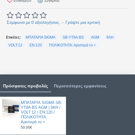
Επιθυμητό
Σύγκριση
Σύμφωνα με 0 αξιολογήσεις.
-
Γράψτε μια κριτική
Ετικέτες:
ΜΠΑΤΑΡΙΑ SIGMA
SB-YT9A-BS
AGM
9AH
VOLT:12
EN:120
ΠΟΛΙΚΟΤΗΤΑ: Αριστερά το +
Πρόσφατες προβολές
Περισσότερες εμφανίσεις
ΜΠΑΤΑΡΙΑ SIGMA SB-
YT9A-BS AGM | 9AH /
VOLT:12 / EN:120 /
ΠΟΛΙΚΟΤΗΤΑ:
Αριστερά το +
50.00€