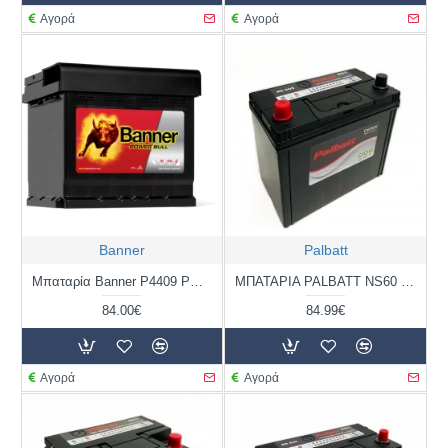
Αγορά
Αγορά
Banner
Palbatt
Μπαταρία Banner P4409 POWER BULL | 44AH / Volt:12 / EN:420 / Πολικότητα: Δεξιά το +
ΜΠΑΤΑΡΙΑ PALBATT NS60 S | 50AH / VOLT:12 / EN:440 / ΠΟΛΙΚΟΤΗΤΑ: ΑΡΙΣΤΕΡΑ ΤΟ +
84.00€
84.99€
Αγορά
Αγορά