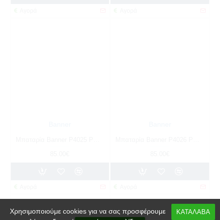
Αγορά
Αγορά
Banner
Banner
Μπαταρία Banner P4025 POWER BULL | 40AH / Volt:12 / EN:330 / Πολικότητα: Δεξιά το +
Μπαταρία Banner P4026 POWER BULL | 40AH / Volt:12 / EN:330 / Πολικότητα: Δεξιά το +
85.00€
85.00€
Αγορά
Αγορά
Χρησιμοποιούμε cookies για να σας προσφέρουμε
ΚΑΤΑΛΑΒΑ