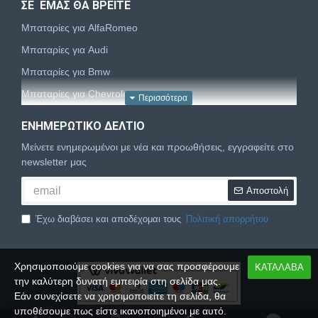
ΣΕ ΕΜΑΣ ΘΑ ΒΡΕΙΤΕ
Μπαταρίες για AlfaRomeo
Μπαταρίες για Audi
Μπαταρίες για Bmw
Μπαταρίες για Chevrolet
Μπαταρίες για Chrysler
ΕΝΗΜΕΡΩΤΙΚΌ ΔΕΛΤΊΟ
Μπαταρίες για Citroën
Μείνετε ενημερωμένοι με νέα και προωθήσεις, εγγραφείτε στο
Μπαταρίες για Dacia
newsletter μας
Μπαταρίες για Daewoo
Αποστολή
Μπαταρίες για Daihatsu
Έχω διαβάσει και αποδέχομαι τους
Πολιτική απορρήτου
Μπαταρίες για Dodge
Μπαταρίες για Fiat
Χρησιμοποιούμε cookies για να σας προσφέρουμε
ΚΑΤΑΛΑΒΑ
Μπαταρίες για Ford
την καλύτερη δυνατή εμπειρία στη σελίδα μας.
Μπαταρίες για Honda
Εάν συνεχίσετε να χρησιμοποιείτε τη σελίδα, θα
υποθέσουμε πως είστε ικανοποιημένοι με αυτό.
Μπαταρίες για Hyundai