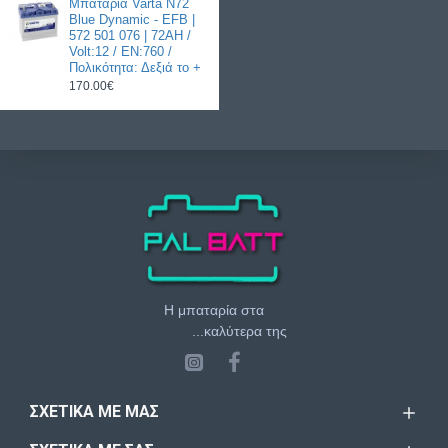
Μπαταρία Varta N72
Blue Dynamic - EFB |
572 501 076 | 72AH /
Volt:12 / EN:760 /
Πολικότητα: Δεξιά το +
170.00€
Η μπαταρία στα
...καλύτερα της
ΣΧΕΤΙΚΆ ΜΕ ΜΑΣ