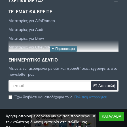
ΣΧΕΤΙΚΆ ΜΕ ΣΑΣ
ΣΕ ΕΜΑΣ ΘΑ ΒΡΕΙΤΕ
Μπαταρίες για AlfaRomeo
Μπαταρίες για Audi
Μπαταρίες για Bmw
Μπαταρίες για Chevrolet
Μπαταρίες για Chrysler
ΕΝΗΜΕΡΩΤΙΚΌ ΔΕΛΤΊΟ
Μπαταρίες για Citroën
Μείνετε ενημερωμένοι με νέα και προωθήσεις, εγγραφείτε στο
Μπαταρίες για Dacia
newsletter μας
Μπαταρίες για Daewoo
Αποστολή
Μπαταρίες για Daihatsu
Έχω διαβάσει και αποδέχομαι τους
Πολιτική απορρήτου
Μπαταρίες για Dodge
Μπαταρίες για Fiat
Χρησιμοποιούμε cookies για να σας προσφέρουμε
ΚΑΤΑΛΑΒΑ
Μπαταρίες για Ford
την καλύτερη δυνατή εμπειρία στη σελίδα μας.
Μπαταρίες για Honda